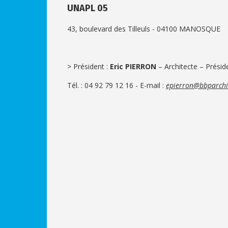
UNAPL 05
43, boulevard des Tilleuls - 04100 MANOSQUE
> Président :
Eric PIERRON
– Architecte – Présid
Tél. : 04 92 79 12 16 - E-mail :
epierron@bbparchit